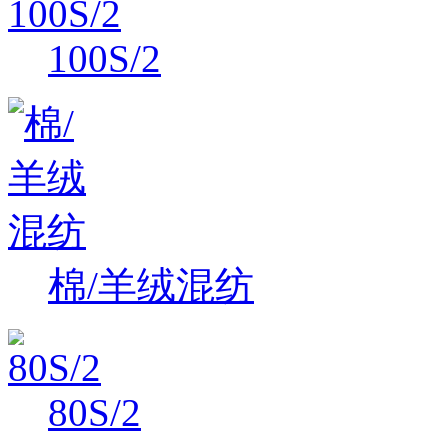
100S/2
棉/羊绒混纺
80S/2