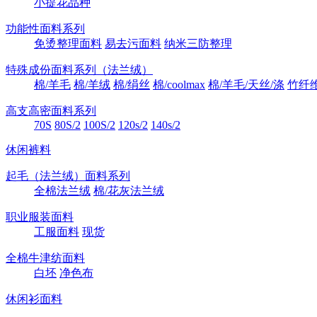
小提花品种
功能性面料系列
免烫整理面料
易去污面料
纳米三防整理
特殊成份面料系列（法兰绒）
棉/羊毛
棉/羊绒
棉/绢丝
棉/coolmax
棉/羊毛/天丝/涤
竹纤
高支高密面料系列
70S
80S/2
100S/2
120s/2
140s/2
休闲裤料
起毛（法兰绒）面料系列
全棉法兰绒
棉/花灰法兰绒
职业服装面料
工服面料
现货
全棉牛津纺面料
白坯
净色布
休闲衫面料