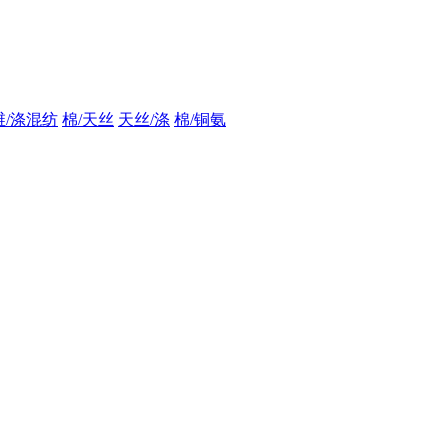
维/涤混纺
棉/天丝
天丝/涤
棉/铜氨