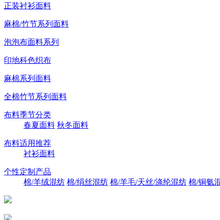
正装衬衫面料
麻棉/竹节系列面料
泡泡布面料系列
印地科色织布
麻棉系列面料
全棉竹节系列面料
布料季节分类
春夏面料
秋冬面料
布料适用推荐
衬衫面料
个性定制产品
棉/羊绒混纺
棉/绢丝混纺
棉/羊毛/天丝/涤纶混纺
棉/铜氨