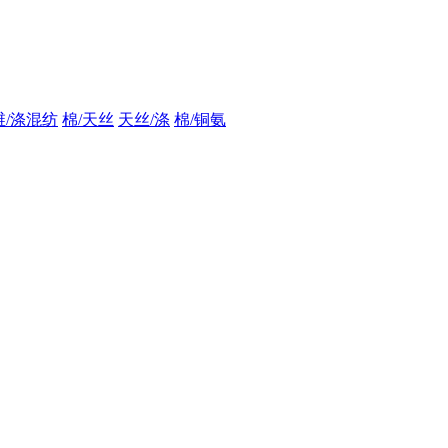
维/涤混纺
棉/天丝
天丝/涤
棉/铜氨