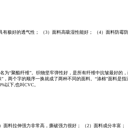
料具有极好的透气性； （3）面料高吸湿性能好； （4）面料防霉
学名为“聚酯纤维”。织物坚牢弹性好，是所有纤维中抗皱最好的，
”，两个字的顺序一换就成了两种不同的面料。“涤棉”面料是指涤
%以下,也叫CVC。
（1）面料拉伸强力非常高，撕破强力很好； （2）面料成分丰富；