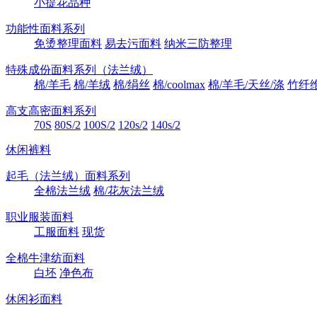
小提花品种
功能性面料系列
免烫整理面料
易去污面料
纳米三防整理
特殊成份面料系列（法兰绒）
棉/羊毛
棉/羊绒
棉/绢丝
棉/coolmax
棉/羊毛/天丝/涤
竹纤
高支高密面料系列
70S
80S/2
100S/2
120s/2
140s/2
休闲裤料
起毛（法兰绒）面料系列
全棉法兰绒
棉/花灰法兰绒
职业服装面料
工服面料
现货
全棉牛津纺面料
白坯
净色布
休闲衫面料