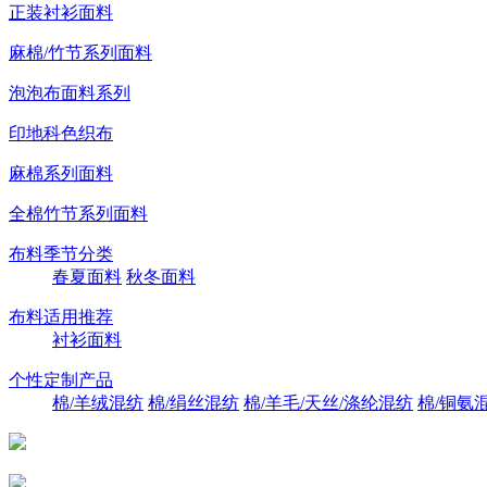
正装衬衫面料
麻棉/竹节系列面料
泡泡布面料系列
印地科色织布
麻棉系列面料
全棉竹节系列面料
布料季节分类
春夏面料
秋冬面料
布料适用推荐
衬衫面料
个性定制产品
棉/羊绒混纺
棉/绢丝混纺
棉/羊毛/天丝/涤纶混纺
棉/铜氨